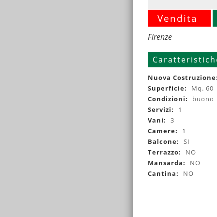
Vendita
Firenze
Caratteristich
Nuova Costruzione
Superficie:
Mq. 60
Condizioni:
buono
Servizi:
1
Vani:
3
Camere:
1
Balcone:
SI
Terrazzo:
NO
Mansarda:
NO
Cantina:
NO