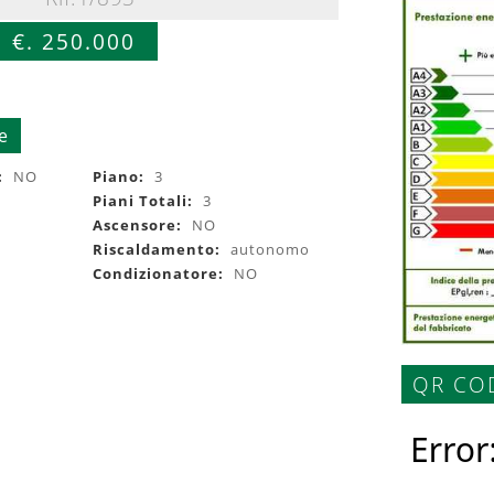
€. 250.000
e
:
NO
Piano:
3
Piani Totali:
3
Ascensore:
NO
Riscaldamento:
autonomo
Condizionatore:
NO
QR CO