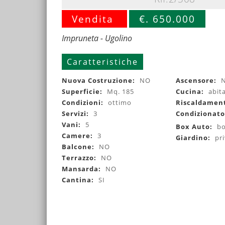
Vendita
€. 650.000
Impruneta - Ugolino
Caratteristiche
Nuova Costruzione:
NO
Ascensore:
Superficie:
Mq. 185
Cucina:
abit
Condizioni:
ottimo
Riscaldamen
Servizi:
3
Condizionat
Vani:
5
Box Auto:
bo
Camere:
3
Giardino:
pr
Balcone:
NO
Terrazzo:
NO
Mansarda:
NO
Cantina:
SI