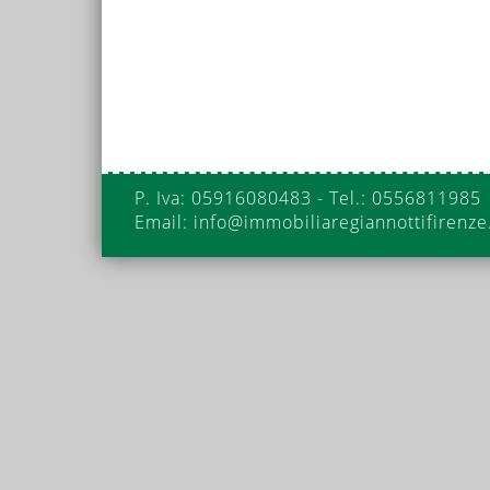
P. Iva: 05916080483 - Tel.: 0556811985
Email: info@immobiliaregiannottifirenze.