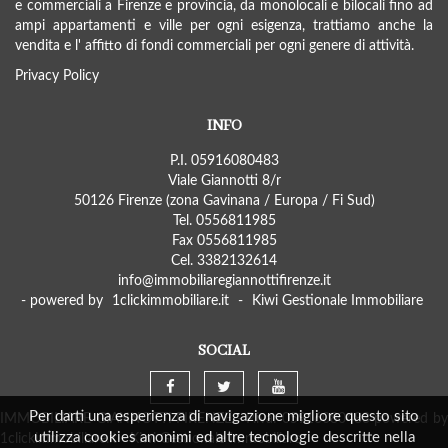
e commerciali a Firenze e provincia, da monolocali e bilocali fino ad
ampi appartamenti e ville per ogni esigenza, trattiamo anche la
vendita e l' affitto di fondi commerciali per ogni genere di attività.
Privacy Policy
INFO
P.I. 05916080483
Viale Giannotti 8/r
50126 Firenze (zona Gavinana / Europa / Fi Sud)
Tel. 0556811985
Fax 0556811985
Cel. 3382132614
info@immobiliaregiannottifirenze.it
- powered by
1clickimmobiliare.it
-
Kiwi Gestionale Immobiliare
SOCIAL
Per darti una esperienza di navigazione migliore questo sito
IMMOBILIARE GIANNOTTI FIRENZE - P.iva: 05916080483
powered b
utilizza cookies anonimi ed altre tecnologie descritte nella
1clickimmobiliare.it
-
Kiwi Gestionale Immobiliare