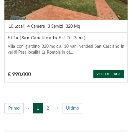
10 Locali
4 Camere
3 Servizi
320 Mq
Villa (San Casciano In Val Di Pesa)
Villa con giardino 320.mq.c.a. 10 vani vendesi San Casciano in
val di Pesa località La Romola in ot...
€ 990.000
VEDI DETTAGLI
Primo
«
1
2
»
Ultimo